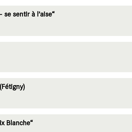
se sentir à l’aise“
(Fétigny)
oix Blanche“