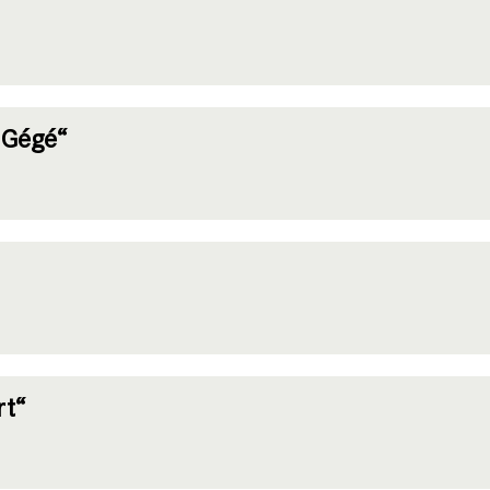
 Gégé“
rt“