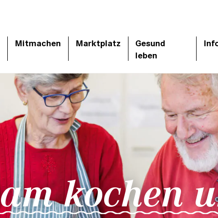
Mitmachen
Marktplatz
Gesund
Inf
leben
am kochen u