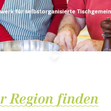
werk für selbstorganisierte Tischgemei
Scroll
er Region finden