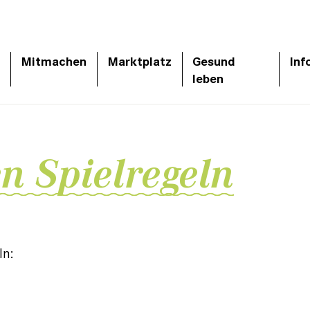
Mitmachen
Marktplatz
Gesund
Inf
leben
n Spielregeln
ln: