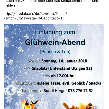
lea.berdnik@sp-uri.ch oder über das Kontaktformular bei uns
melden
http://tavolata.ch/de/tavolata/finden?
kanton=ur&tavolata=160&contact=1