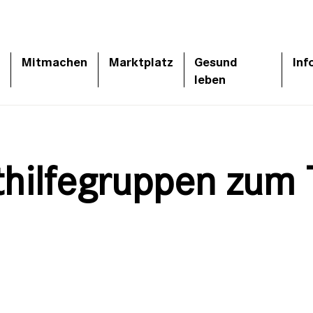
Mitmachen
Marktplatz
Gesund
Inf
leben
sthilfegruppen zum