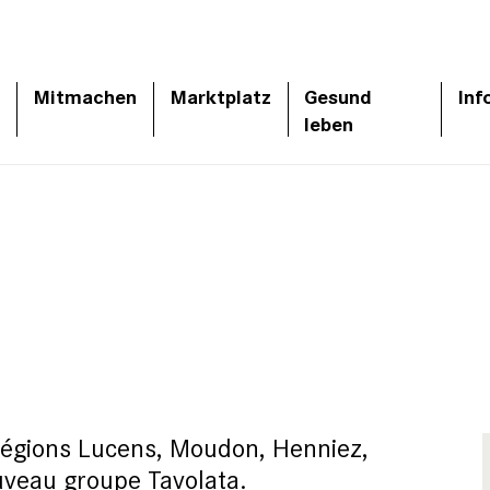
Mitmachen
Marktplatz
Gesund
Inf
leben
régions Lucens, Moudon, Henniez,
veau groupe Tavolata.