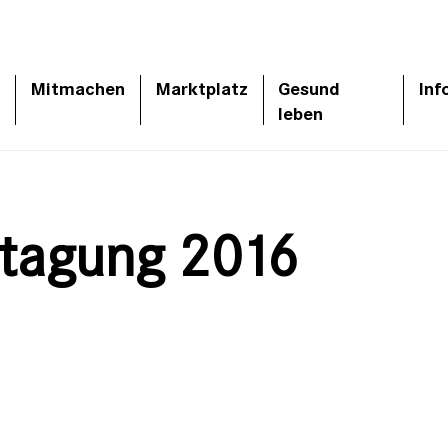
Mitmachen
Marktplatz
Gesund
Inf
leben
stagung 2016