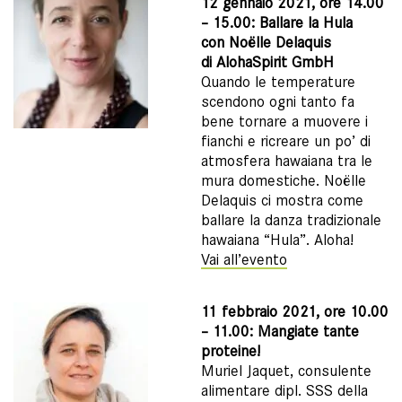
12 gennaio 2021, ore 14.00
– 15.00: Ballare la Hula
con Noëlle Delaquis
di AlohaSpirit GmbH
Quando le temperature
scendono ogni tanto fa
bene tornare a muovere i
fianchi e ricreare un po’ di
atmosfera hawaiana tra le
mura domestiche. Noëlle
Delaquis ci mostra come
ballare la danza tradizionale
hawaiana “Hula”. Aloha!
Vai all’evento
11 febbraio 2021, ore 10.00
– 11.00: Mangiate tante
proteine!
Muriel Jaquet, consulente
alimentare dipl. SSS della