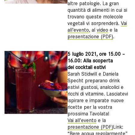
altre patologie. La gran
quantità di alimenti in cui si
trovano queste molecole
vegetali vi sorprenderà.
Vai
all’evento
, al
video
e la
presentazione (PDF)
.
5 luglio 2021, ore 15.00 –
16.00: Alla scoperta
dei cocktail estivi
Sarah Stidwill e Daniela
Specht preparano drink
estivi gustosi, analcolici e
ricchi di vitamine. Lasciatevi
ispirare e imparate nuove
ricette per la vostra
prossima Tavolata!
Vai all’evento
e la
presentazione (PDF)
Link:
“Bere acqua regolarmente”