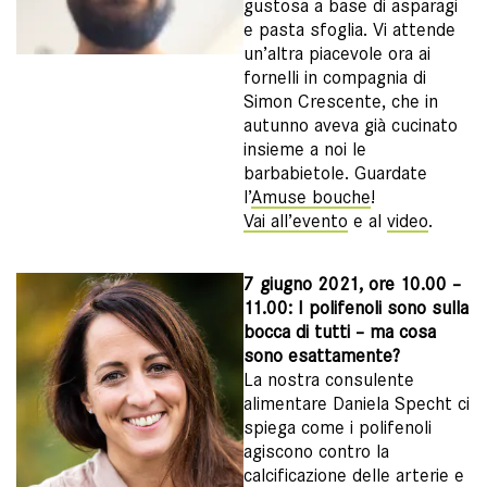
gustosa a base di asparagi
e pasta sfoglia. Vi attende
un’altra piacevole ora ai
fornelli in compagnia di
Simon Crescente, che in
autunno aveva già cucinato
insieme a noi le
barbabietole. Guardate
l’
Amuse bouche
!
Vai all’evento
e al
video
.
7 giugno 2021, ore 10.00 –
11.00: I polifenoli sono sulla
bocca di tutti – ma cosa
sono esattamente?
La nostra consulente
alimentare Daniela Specht ci
spiega come i polifenoli
agiscono contro la
calcificazione delle arterie e