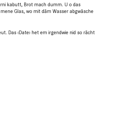
 Hirni kabutt, Brot mach dumm. U o das
us mene Glas, wo mit däm Wasser abgwäsche
ut. Das ‹Date› het em irgendwie nid so rächt