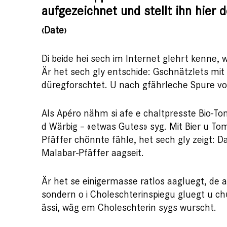
aufgezeichnet und stellt ihn hier
‹Date›
Di beide hei sech im Internet glehrt kenne, wi
Är het sech gly entschide: Gschnätzlets mi
düregforschtet. U nach gfährleche Spure v
Als Apéro nähm si afe e chaltpresste Bio-Tom
d Wärbig – «etwas Gutes» syg. Mit Bier u Tom
Pfäffer chönnte fähle, het sech gly zeigt: Da
Malabar-Pfäffer aagseit.
Är het se einigermasse ratlos aagluegt, de a
sondern o i Choleschterinspiegu gluegt u c
ässi, wäg em Choleschterin sygs wurscht.