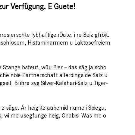
zur Verfügung. E Guete!
es erschte lybhaftige ‹Date› i re Beiz gfröit.
Fleischlosem, Histaminarmem u Laktosefreiem
e Stange bsteut, wüu Bier – das säg ja scho
eche nöie Partnerschaft allerdings de Salz u
it. Bi ihre syg Silver-Kalahari-Salz u Tiger-
z säge. Är heig itz aube nid nume i Spiegu,
s, wi me usegfunge heig, Chabis: Was me o