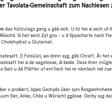
 der Tavolata-Gemeinschaft zum Nachlesen 
e das hützutags gang u gäb isch. U itz hei si sech uf ihr
t Röschti. Si het sech Zyt gno – u d Spyscharte nach 
o Cholehydrat u Glutamat.
atesaft. D Folsüüri, wo drinn syg, gäb Chraft. Är het 
atesaft hei si de aagstosse, di beide. Dass ihrer mügl
s Salz u dä Pfäffer uf emTisch hei re nämlech nid zuegse
ber o probiert, öppis Gschyds über syni Ässgwohnheite 
huum Eier, Anke, Chäs u Würscht ggässe. Derby syg da