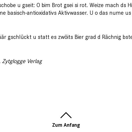
gschobe u gseit: O bim Brot gsei si rot. Weize mach ds
me basisch-antioxidativs Aktivwasser. U o das nume 
r gschlückt u statt es zwöits Bier grad d Rächnig bste
», Zytglogge Verlag
Zum Anfang