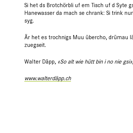
Si het ds Brotchörbli uf em Tisch uf d Syte 
Hanewasser da mach se chrank: Si trink nu
syg.
Är het es trochnigs Muu übercho, drümau lää
zuegseit.
Walter Däpp,
«So alt wie hütt bin i no nie gsi
www.walterdäpp.ch