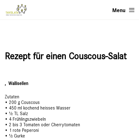
Menu
Rezept für einen Couscous-Salat
,
Wallisellen
Zutaten
• 200 g Couscous
• 450 ml kochend heisses Wasser
• ½ TL Salz
• 4 Frühlingszwiebeln
• 2 bis 3 Tomaten oder Cherrytomaten
• 1 rote Peperoni
• ½ Gurke