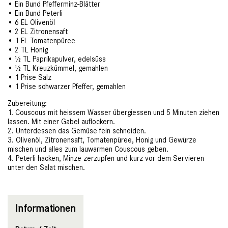
• Ein Bund Pfefferminz-Blätter
• Ein Bund Peterli
• 6 EL Olivenöl
• 2 EL Zitronensaft
• 1 EL Tomatenpüree
• 2 TL Honig
• ½ TL Paprikapulver, edelsüss
• ½ TL Kreuzkümmel, gemahlen
• 1 Prise Salz
• 1 Prise schwarzer Pfeffer, gemahlen
Zubereitung:
1. Couscous mit heissem Wasser übergiessen und 5 Minuten ziehen
lassen. Mit einer Gabel auflockern.
2. Unterdessen das Gemüse fein schneiden.
3. Olivenöl, Zitronensaft, Tomatenpüree, Honig und Gewürze
mischen und alles zum lauwarmen Couscous geben.
4. Peterli hacken, Minze zerzupfen und kurz vor dem Servieren
unter den Salat mischen.
Informationen