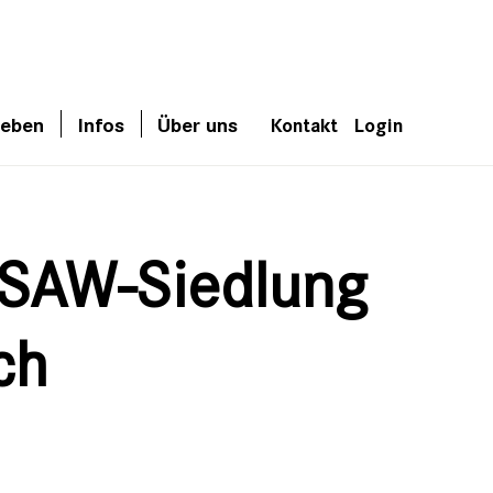
leben
Infos
Über uns
Kontakt
Login
r SAW-Siedlung
ch