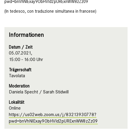
pwd=bnVhNlExay9ObHVId2pURExnWW8zZz09
(In tedesco, con traduzione simultanea in francese)
Informationen
Datum / Zeit
05.07.2021,
15:00 - 16:00 Uhr
Trägerschaft
Tavolata
Moderation
Daniela Specht / Sarah Stidwill
Lokalität
Online
https://us02web.zoom.us/j/83213930778?
pwd=bnVhNlExay9ObHVId2pURExnWW8zZz09