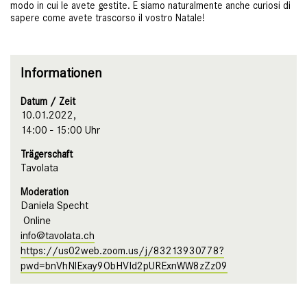
modo in cui le avete gestite. E siamo naturalmente anche curiosi di
sapere come avete trascorso il vostro Natale!
Informationen
Datum / Zeit
10.01.2022,
14:00 - 15:00 Uhr
Trägerschaft
Tavolata
Moderation
Daniela Specht
Online
info@tavolata.ch
https://us02web.zoom.us/j/83213930778?
pwd=bnVhNlExay9ObHVId2pURExnWW8zZz09