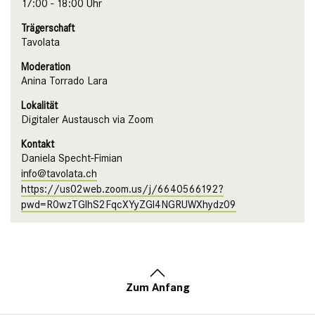
17:00 - 18:00 Uhr
Trägerschaft
Tavolata
Moderation
Anina Torrado Lara
Lokalität
Digitaler Austausch via Zoom
Kontakt
Daniela Specht-Fimian
info@tavolata.ch
https://us02web.zoom.us/j/6640566192?
pwd=R0wzTGlhS2FqcXYyZGl4NGRUWXhydz09
Zum Anfang