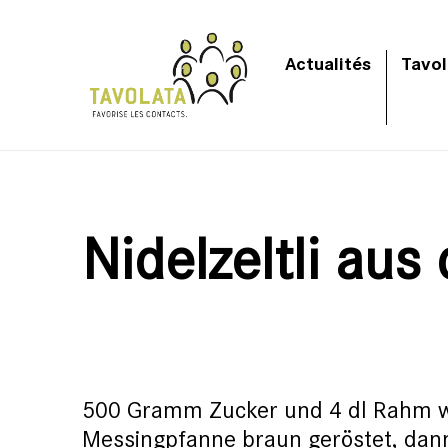
Actualités
Tavol
Nidelzeltli au
500 Gramm Zucker und 4 dl Rahm we
Messingpfanne braun geröstet, dann